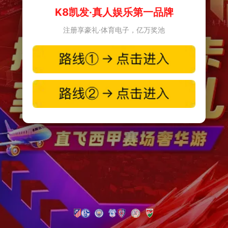
K8凯发·真人娱乐第一品牌
注册享豪礼·体育电子，亿万奖池